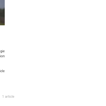
t
ogie
ion
icle
1 article