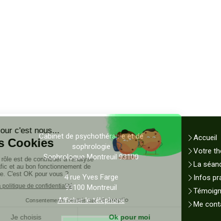
Cabinet de psychothérapie et de
Accueil
sophrologie
Votre th
Sophrologue Montreuil 93100
La séan
4 rue Yves Farge
Infos pr
93100
Montreuil
Témoig
Afficher le téléphone
Me cont