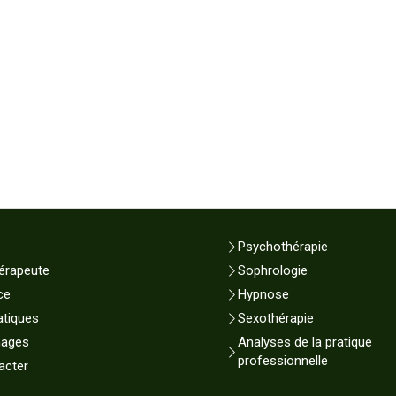
Psychothérapie
érapeute
Sophrologie
ce
Hypnose
atiques
Sexothérapie
nages
Analyses de la pratique
professionnelle
acter