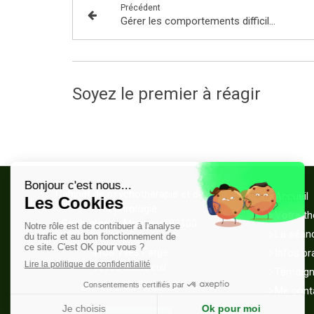
Précédent
Gérer les comportements difficiles chez les jeunes enfants
Soyez le premier à réagir
Cabinet de psychothérapie et de
Accueil
sophrologie
Votre th
Sophrologue Montreuil 93100
La séan
4 rue Yves Farge
Infos pr
93100
Montreuil
Témoig
Afficher le téléphone
Me cont