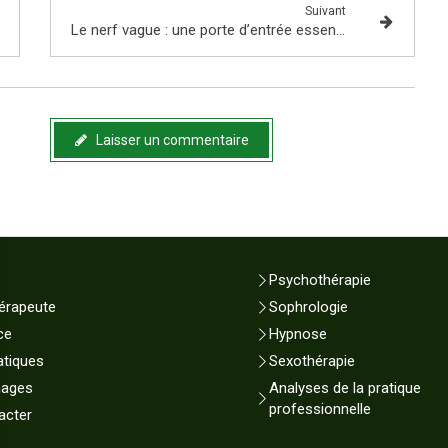
Suivant
Le nerf vague : une porte d’entrée essentielle en sophrologie pour apaiser le corps, l’esprit… et la digestion
Laisser un commentaire
Psychothérapie
érapeute
Sophrologie
ce
Hypnose
atiques
Sexothérapie
nages
Analyses de la pratique
professionnelle
acter