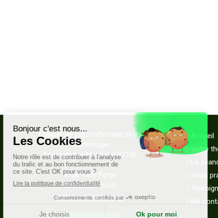
Cabinet de psychothérapie et de
Accueil
sophrologie
Votre th
Sophrologue Montreuil 93100
La séan
4 rue Yves Farge
Infos pr
93100
Montreuil
Témoig
Afficher le téléphone
Me cont