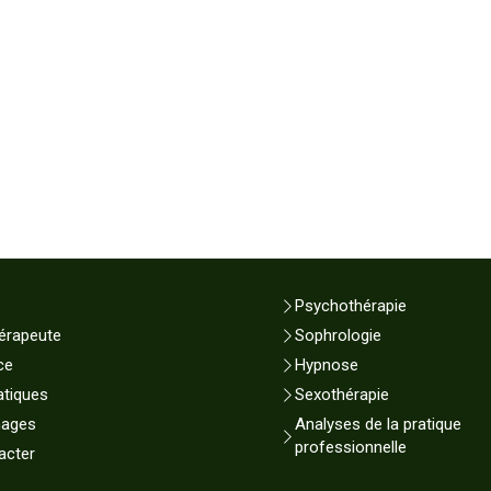
Psychothérapie
érapeute
Sophrologie
ce
Hypnose
atiques
Sexothérapie
nages
Analyses de la pratique
professionnelle
acter