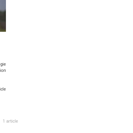
t
ogie
ion
icle
1 article