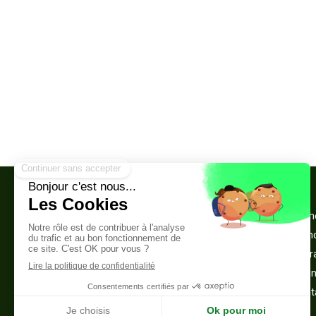
Cabinet de psychothérapie et de
Accueil
sophrologie
Votre th
Sophrologue Montreuil 93100
La séan
4 rue Yves Farge
Infos pr
93100
Montreuil
Témoig
Afficher le téléphone
Me cont