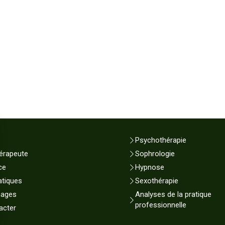
Psychothérapie
érapeute
Sophrologie
ce
Hypnose
atiques
Sexothérapie
nages
Analyses de la pratique
professionnelle
acter