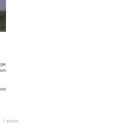
t
ogie
ion
icle
1 article