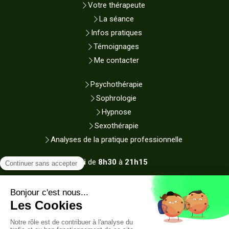
Votre thérapeute
La séance
Infos pratiques
Témoignages
Me contacter
Psychothérapie
Sophrologie
Hypnose
Sexothérapie
Analyses de la pratique professionnelle
Du
Lundi
au
Samedi
de
8h30
à
21h15
Plan du site
Mentions légales