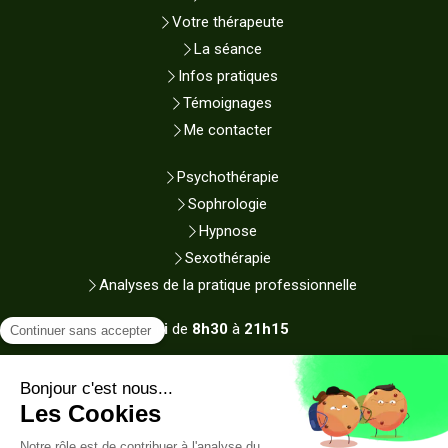
Votre thérapeute
La séance
Infos pratiques
Témoignages
Me contacter
Psychothérapie
Sophrologie
Hypnose
Sexothérapie
Analyses de la pratique professionnelle
Du
Lundi
au
Samedi
de
8h30
à
21h15
Plan du site
Mentions légales