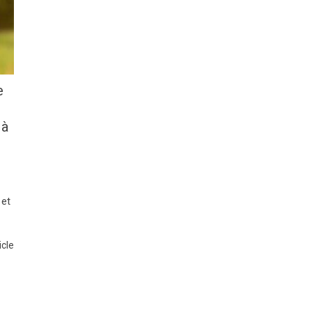
e
 à
 et
icle