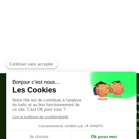
Cabinet de psychothérapie et de
Accueil
sophrologie
Votre th
Sophrologue Montreuil 93100
La séan
4 rue Yves Farge
Infos pr
93100
Montreuil
Témoig
Afficher le téléphone
Me cont