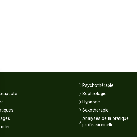
Psychothérapie
érapeute
Sophrologie
ce
Hypnose
atiques
Sexothérapie
nages
Analyses de la pratique
professionnelle
acter