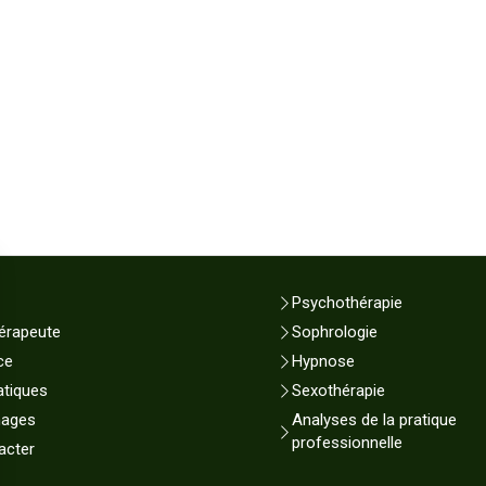
Psychothérapie
érapeute
Sophrologie
ce
Hypnose
atiques
Sexothérapie
nages
Analyses de la pratique
professionnelle
acter