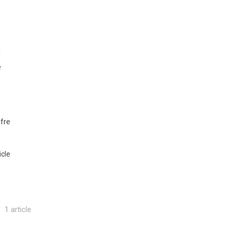
e
ffre
s
icle
1 article