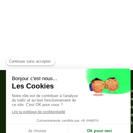
Cabinet de psychothérapie et de
Accueil
sophrologie
Votre th
Sophrologue Montreuil 93100
La séan
4 rue Yves Farge
Infos pr
93100
Montreuil
Témoig
Afficher le téléphone
Me cont