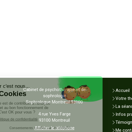
Cabinet de psychothérapie et de
Accueil
sophrologie
Votre th
Sophrologue Montreuil 93100
La séan
4 rue Yves Farge
Infos pr
93100
Montreuil
Témoig
Afficher le téléphone
Me cont