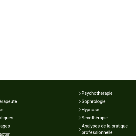
Psychothérapie
érapeute
Sophrologie
ce
Hypnose
atiques
Sexothérapie
nages
Analyses de la pratique
professionnelle
acter