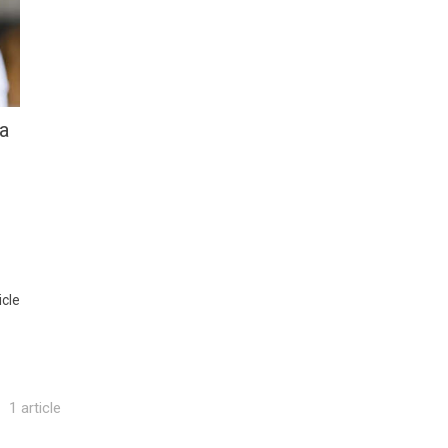
a
icle
1 article