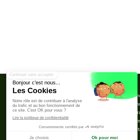
Cabinet de psychothérapie et de
Accueil
sophrologie
Votre th
Sophrologue Montreuil 93100
La séan
4 rue Yves Farge
Infos pr
93100
Montreuil
Témoig
Afficher le téléphone
Me cont