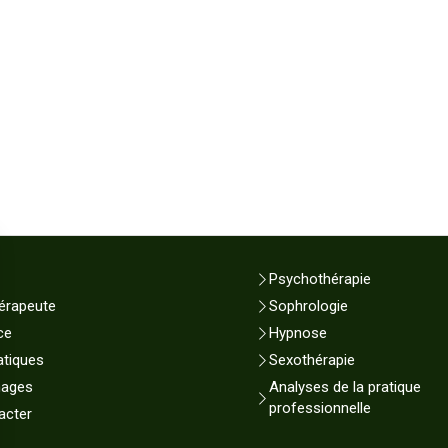
Psychothérapie
érapeute
Sophrologie
ce
Hypnose
atiques
Sexothérapie
nages
Analyses de la pratique
professionnelle
acter